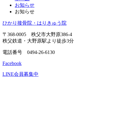
お知らせ
テ
ジ
お知らせ
ン
の
ツ
先
ひかり接骨院・はりきゅう院
本
頭
文
へ
〒368-0005 秩父市大野原386-4
の
戻
秩父鉄道・大野原駅より徒歩3分
先
る
頭
電話番号 0494-26-6130
へ
Facebook
戻
る
LINE会員募集中