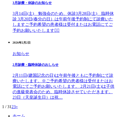
3月診療・休診のお知らせ
3月14日(土) 勉強会のため、休診3月28日(土) 臨時休
診 3月20日(春分の日）は午前午後予約制にて診療いた
しますご予約希望の患者様は受付またはお電話にてご
予約お願いいたします🙇‍♂️
2026年2月2日
お知らせ
2月診療・臨時休診のおしらせ
2月11日(建国記念の日)は午前午後ともに予約制にて診
療いたします。※ご予約希望の患者様は受付またはお
電話にてご予約お願いいたします。 2月21日(土)は子供
の進級発表会のため、臨時休診させていただきます。
23日（天皇誕生日）は祝…
1 / 3
1
2
3
»
コ
ペ
ホーム
ン
ー