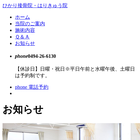
コ
ひかり接骨院・はりきゅう院
ン
ホーム
テ
当院のご案内
ン
施術内容
ツ
Ｑ＆Ａ
本
お知らせ
文
へ
phone
0494-26-6130
ス
キ
【休診日】日曜・祝日
※平日午前と水曜午後、土曜日
ッ
は予約制です。
プ
phone
電話予約
お知らせ