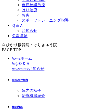
自律神経治療
はり治療
お灸
スポーツトレーニング指導
Ｑ＆Ａ
お知らせ
免責条項
© ひかり接骨院・はりきゅう院
PAGE TOP
home
ホーム
help
Ｑ＆Ａ
newspaper
お知らせ
当院のご案内
院内の様子
治療機器紹介
施術内容